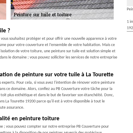
Pei
1 i
192
ile ?
 si vous souhaitez protéger et pour offrir une nouvelle apparence à votre
isme pour votre couverture et l’ensemble de votre habitation. Mais ce
isolation de votre toiture, une peinture sur tuile est solution simple et
ans le domaine ; vous pouvez solliciter les services de notre entreprise
tion de peinture sur votre tuile à La Tourette
s experts. Pour cela, si vous avez l'intention de rénover votre peinture
l dans ce domaine. Alors, confiez au PB Couverture votre tâche pour la
 toit plus esthétique et dans le but de favoriser son étanchéité. Donc,
ns La Tourette 19200 parce qu'il est à votre disponible à tout le
oute assurance.
lité en peinture toiture
ne ; vous pouvez compter sur notre entreprise PB Couverture pour
ettons à la disposition de nos peintres aguerris des matériaux