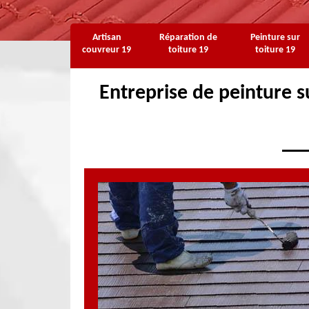
Artisan
Réparation de
Peinture sur
couvreur 19
toiture 19
toiture 19
Entreprise de peinture su