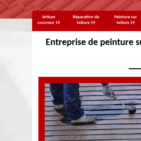
Artisan
Réparation de
Peinture sur
couvreur 19
toiture 19
toiture 19
Entreprise de peinture s