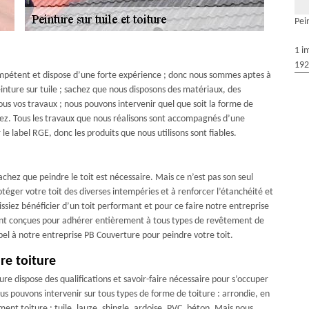
Pei
1 i
192
compétent et dispose d’une forte expérience ; donc nous sommes aptes à
nture sur tuile ; sachez que nous disposons des matériaux, des
ous vos travaux ; nous pouvons intervenir quel que soit la forme de
vez. Tous les travaux que nous réalisons sont accompagnés d’une
 label RGE, donc les produits que nous utilisons sont fiables.
achez que peindre le toit est nécessaire. Mais ce n’est pas son seul
téger votre toit des diverses intempéries et à renforcer l’étanchéité et
issiez bénéficier d’un toit performant et pour ce faire notre entreprise
 sont conçues pour adhérer entièrement à tous types de revêtement de
 appel à notre entreprise PB Couverture pour peindre votre toit.
re toiture
re dispose des qualifications et savoir-faire nécessaire pour s’occuper
s pouvons intervenir sur tous types de forme de toiture : arrondie, en
ent toiture : tuile, lauze, shingle, ardoise, PVC, béton. Mais nous