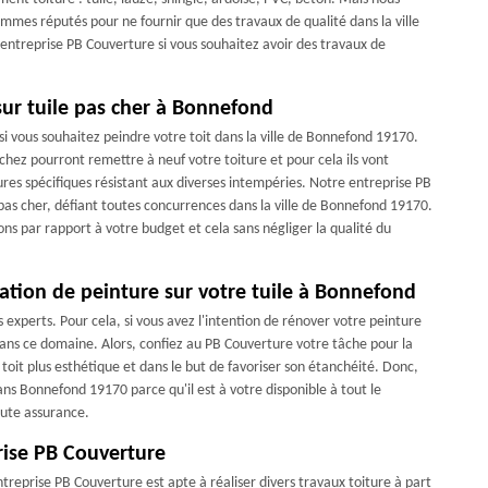
ommes réputés pour ne fournir que des travaux de qualité dans la ville
entreprise PB Couverture si vous souhaitez avoir des travaux de
sur tuile pas cher à Bonnefond
i vous souhaitez peindre votre toit dans la ville de Bonnefond 19170.
achez pourront remettre à neuf votre toiture et pour cela ils vont
tures spécifiques résistant aux diverses intempéries. Notre entreprise PB
pas cher, défiant toutes concurrences dans la ville de Bonnefond 19170.
ns par rapport à votre budget et cela sans négliger la qualité du
ation de peinture sur votre tuile à Bonnefond
s experts. Pour cela, si vous avez l'intention de rénover votre peinture
l dans ce domaine. Alors, confiez au PB Couverture votre tâche pour la
 toit plus esthétique et dans le but de favoriser son étanchéité. Donc,
ans Bonnefond 19170 parce qu'il est à votre disponible à tout le
oute assurance.
rise PB Couverture
treprise PB Couverture est apte à réaliser divers travaux toiture à part