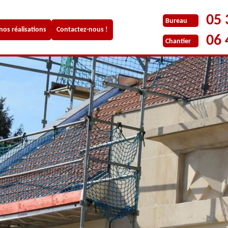
05 
Bureau
 nos réalisations
Contactez-nous !
06 
Chantier