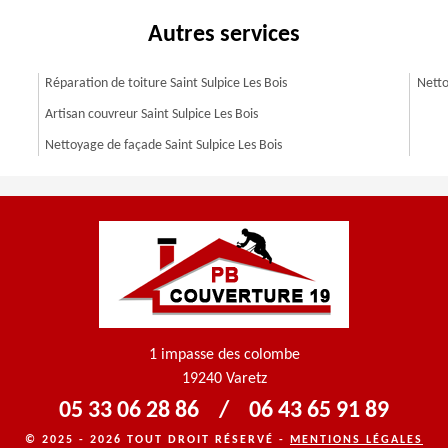
Autres services
Réparation de toiture Saint Sulpice Les Bois
Netto
Artisan couvreur Saint Sulpice Les Bois
Nettoyage de façade Saint Sulpice Les Bois
1 impasse des colombe
19240 Varetz
05 33 06 28 86
/
06 43 65 91 89
© 2025 - 2026 TOUT DROIT RÉSERVÉ -
MENTIONS LÉGALES