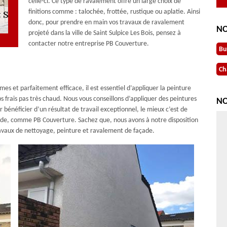
celle-ci. Ce type de ravalement offre un large choix de
finitions comme : talochée, frottée, rustique ou aplatie. Ainsi
donc, pour prendre en main vos travaux de ravalement
NO
projeté dans la ville de Saint Sulpice Les Bois, pensez à
contacter notre entreprise PB Couverture.
Bu
Ch
es et parfaitement efficace, il est essentiel d’appliquer la peinture
s frais pas très chaud. Nous vous conseillons d’appliquer des peintures
NO
 bénéficier d’un résultat de travail exceptionnel, le mieux c’est de
açade, comme PB Couverture. Sachez que, nous avons à notre disposition
travaux de nettoyage, peinture et ravalement de façade.