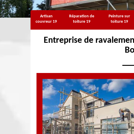
Artisan
Réparation de
Peinture sur
couvreur 19
toiture 19
toiture 19
Entreprise de ravalement
Bo