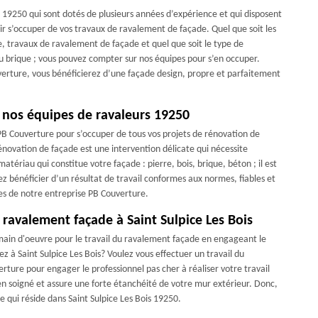
 19250 qui sont dotés de plusieurs années d’expérience et qui disposent
ir s’occuper de vos travaux de ravalement de façade. Quel que soit les
e, travaux de ravalement de façade et quel que soit le type de
ou brique ; vous pouvez compter sur nos équipes pour s’en occuper.
verture, vous bénéficierez d’une façade design, propre et parfaitement
 nos équipes de ravaleurs 19250
 PB Couverture pour s’occuper de tous vos projets de rénovation de
 rénovation de façade est une intervention délicate qui nécessite
tériau qui constitue votre façade : pierre, bois, brique, béton ; il est
ez bénéficier d’un résultat de travail conformes aux normes, fiables et
ices de notre entreprise PB Couverture.
 ravalement façade à Saint Sulpice Les Bois
e main d'oeuvre pour le travail du ravalement façade en engageant le
z à Saint Sulpice Les Bois? Voulez vous effectuer un travail du
rture pour engager le professionnel pas cher à réaliser votre travail
en soigné et assure une forte étanchéité de votre mur extérieur. Donc,
e qui réside dans Saint Sulpice Les Bois 19250.