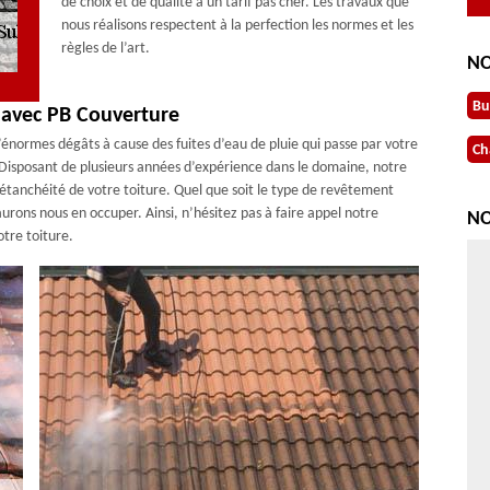
de choix et de qualité à un tarif pas cher. Les travaux que
nous réalisons respectent à la perfection les normes et les
règles de l’art.
NO
Bu
e avec PB Couverture
’énormes dégâts à cause des fuites d’eau de pluie qui passe par votre
Ch
r. Disposant de plusieurs années d’expérience dans le domaine, notre
l’étanchéité de votre toiture. Quel que soit le type de revêtement
aurons nous en occuper. Ainsi, n’hésitez pas à faire appel notre
NO
tre toiture.