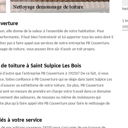
Net
1 i
uverture
192
son, elle donne de la valeur à l’ensemble de votre habitation. Pour
rformante, il faut bien l’entretenir et lui apporter tous les soins dont il
sitez pas à faire appel aux services de notre entreprise PB Couverture.
age de toiture, vous pouvez être sûr d’avoir un toit propre,
de toiture à Saint Sulpice Les Bois
ui d'autre que l'entreprise PB Couverture à 19250? De ce fait, si vous
ce, faites confiance à PB Couverture qui se siège dans Saint Sulpice Les
 d'assurer un esthétisme de votre toiture. De plus, PB Couverture
ui sont en mesure de prendre en charge votre travail dans ce domaine
nlèvement des salissures, de mousses ou même de moisissures qui
reste plus qu'à faire appel vite PB Couverture pour faire le nettoyage de
és à votre service
s de nos artisans couvreurs 19250 pour s’occuper de vos travaux de