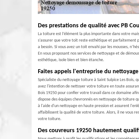
Des prestations de qualité avec PB Co
La toiture est l’élément la plus importante dans votre mai
s’assurer que votre toit reste esthétique et parfaitement pe
a besoin. Si vous avez un toit envahi par les mousses, n’hé
En vous proposant nos services de nettoyage et de démouss
esthétique, isole bien et bien étanche.
Faites appels l'entreprise du nettoyage 
Spécialiste du nettoyage toiture à Saint Sulpice Les Bois, q
avez l'intention de nettoyer votre toiture en toute assuran
Bois 19250 pour confier votre travail dans ce domaine afin
dispose des équipes chevronnés en nettoyage de toiture q
à l'aide d'un nettoyage en haute pression et assurent l'e
affaiblissent la qualité de votre toiture. Alors, il ne vous 
votre toiture.
Des couvreurs 19250 hautement qualifi
Nous mettons à profit les qualifications et les compétence