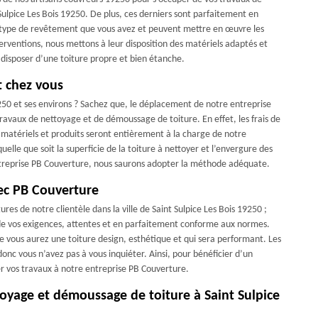
Sulpice Les Bois 19250. De plus, ces derniers sont parfaitement en
le type de revêtement que vous avez et peuvent mettre en œuvre les
nterventions, nous mettons à leur disposition des matériels adaptés et
z disposer d’une toiture propre et bien étanche.
t chez vous
19250 et ses environs ? Sachez que, le déplacement de notre entreprise
travaux de nettoyage et de démoussage de toiture. En effet, les frais de
 matériels et produits seront entièrement à la charge de notre
elle que soit la superficie de la toiture à nettoyer et l’envergure des
entreprise PB Couverture, nous saurons adopter la méthode adéquate.
ec PB Couverture
ures de notre clientèle dans la ville de Saint Sulpice Les Bois 19250 ;
r de vos exigences, attentes et en parfaitement conforme aux normes.
ue vous aurez une toiture design, esthétique et qui sera performant. Les
 donc vous n’avez pas à vous inquiéter. Ainsi, pour bénéficier d’un
r vos travaux à notre entreprise PB Couverture.
oyage et démoussage de toiture à Saint Sulpice