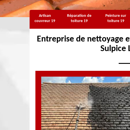
Artisan
Réparation de
Peinture sur
couvreur 19
toiture 19
toiture 19
Entreprise de nettoyage e
Sulpice 