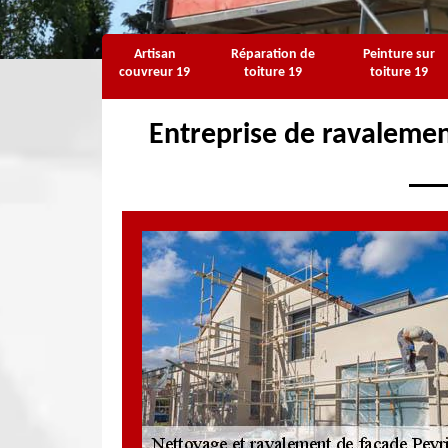
Artisan
Réparation de
Peinture sur
couvreur 19
toiture 19
toiture 19
Entreprise de ravalemen