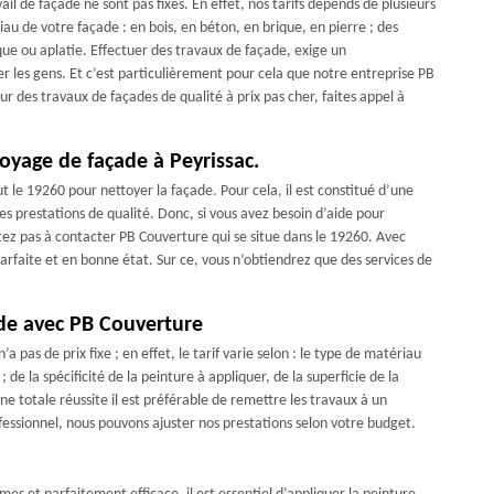
il de façade ne sont pas fixes. En effet, nos tarifs dépends de plusieurs
iau de votre façade : en bois, en béton, en brique, en pierre ; des
ique ou aplatie. Effectuer des travaux de façade, exige un
ler les gens. Et c’est particulièrement pour cela que notre entreprise PB
r des travaux de façades de qualité à prix pas cher, faites appel à
toyage de façade à Peyrissac.
t le 19260 pour nettoyer la façade. Pour cela, il est constitué d’une
es prestations de qualité. Donc, si vous avez besoin d’aide pour
itez pas à contacter PB Couverture qui se situe dans le 19260. Avec
arfaite et en bonne état. Sur ce, vous n’obtiendrez que des services de
ade avec PB Couverture
pas de prix fixe ; en effet, le tarif varie selon : le type de matériau
 de la spécificité de la peinture à appliquer, de la superficie de la
e totale réussite il est préférable de remettre les travaux à un
ssionnel, nous pouvons ajuster nos prestations selon votre budget.