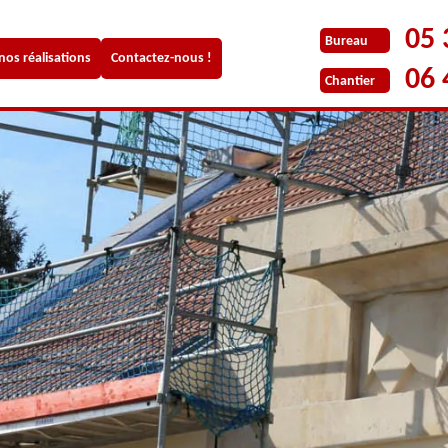
05 
Bureau
 nos réalisations
Contactez-nous !
06 
Chantier