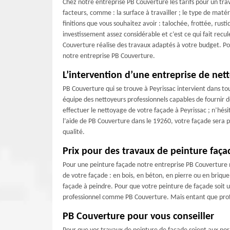
Chez notre entreprise PB Couverture les tarifs pour un trava
facteurs, comme : la surface à travailler ; le type de matér
finitions que vous souhaitez avoir : talochée, frottée, rust
investissement assez considérable et c’est ce qui fait recu
Couverture réalise des travaux adaptés à votre budget. Pou
notre entreprise PB Couverture.
L’intervention d’une entreprise de net
PB Couverture qui se trouve à Peyrissac intervient dans tou
équipe des nettoyeurs professionnels capables de fournir d
effectuer le nettoyage de votre façade à Peyrissac ; n’hés
l’aide de PB Couverture dans le 19260, votre façade sera p
qualité.
Prix pour des travaux de peinture faç
Pour une peinture façade notre entreprise PB Couverture n’a 
de votre façade : en bois, en béton, en pierre ou en brique ;
façade à peindre. Pour que votre peinture de façade soit un
professionnel comme PB Couverture. Mais entant que profe
PB Couverture pour vous conseiller