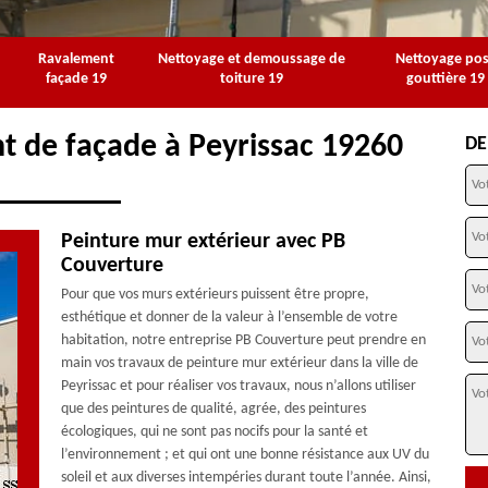
Ravalement
Nettoyage et demoussage de
Nettoyage po
façade 19
toiture 19
gouttière 19
t de façade à Peyrissac 19260
DE
Peinture mur extérieur avec PB
Couverture
Pour que vos murs extérieurs puissent être propre,
esthétique et donner de la valeur à l’ensemble de votre
habitation, notre entreprise PB Couverture peut prendre en
main vos travaux de peinture mur extérieur dans la ville de
Peyrissac et pour réaliser vos travaux, nous n’allons utiliser
que des peintures de qualité, agrée, des peintures
écologiques, qui ne sont pas nocifs pour la santé et
l’environnement ; et qui ont une bonne résistance aux UV du
soleil et aux diverses intempéries durant toute l’année. Ainsi,