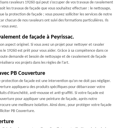
tisans ravaleurs 19260 qui peut s’occuper de vos travaux de ravalement
soit les travaux de façade que vous souhaitez effectuer : le nettoyage,
que la protection de façade ; vous pouvez solliciter les services de notre
ar chacun de nos ravaleurs ont suivi des formations particulières. Ils
e vous avez.
valement de façade à Peyrissac.
n aspect originel. Si vous avez un projet pour nettoyer et ravaler
ns le 19260 est prêt pour vous aider. Grâce à sa compétence dans ce
ur toute demande et besoin de nettoyage et de ravalement de façade
éalisera vos projets dans les règles de l’art.
avec PB Couverture
protection de façade est une intervention qu’on ne doit pas négliger.
erture appliquera des produits spécifiques pour débarrasser votre
uits d’étanchéité, anti-mousse et anti-graffiti. Si votre façade est
ouverture pour appliquer une peinture de façade, après notre
rocure une meilleure isolation. Ainsi donc, pour protéger votre façade
lliciter PB Couverture.
erture