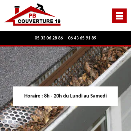
05 33 06 28 86
06 43 65 91 89
-
Horaire :
8h - 20h du Lundi au Samedi