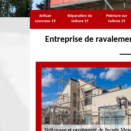
Artisan
Réparation de
Peinture sur
couvreur 19
toiture 19
toiture 19
Entreprise de ravaleme