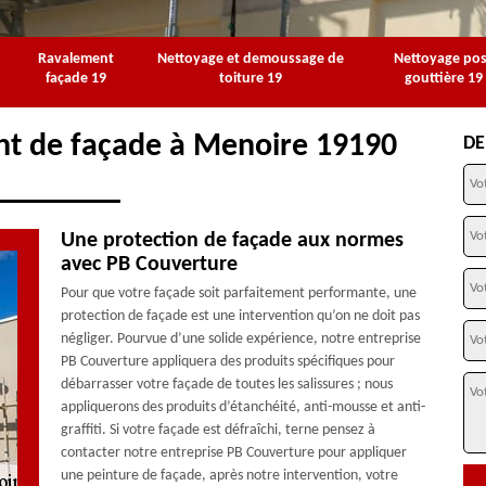
Ravalement
Nettoyage et demoussage de
Nettoyage po
façade 19
toiture 19
gouttière 19
nt de façade à Menoire 19190
DE
Une protection de façade aux normes
avec PB Couverture
Pour que votre façade soit parfaitement performante, une
protection de façade est une intervention qu’on ne doit pas
négliger. Pourvue d’une solide expérience, notre entreprise
PB Couverture appliquera des produits spécifiques pour
débarrasser votre façade de toutes les salissures ; nous
appliquerons des produits d’étanchéité, anti-mousse et anti-
graffiti. Si votre façade est défraîchi, terne pensez à
contacter notre entreprise PB Couverture pour appliquer
une peinture de façade, après notre intervention, votre