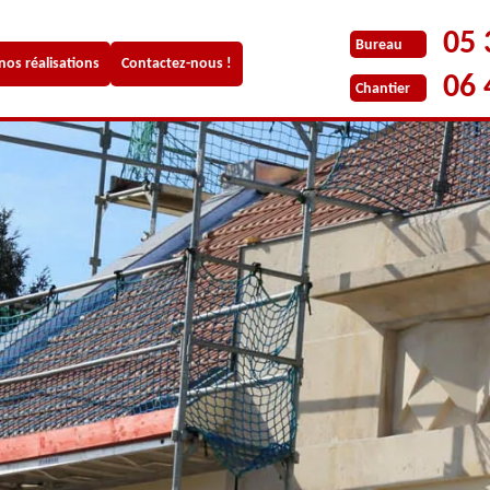
05 
Bureau
 nos réalisations
Contactez-nous !
06 
Chantier