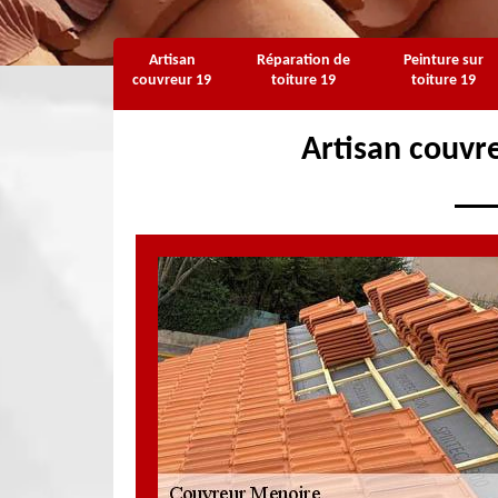
Artisan
Réparation de
Peinture sur
couvreur 19
toiture 19
toiture 19
Artisan couvr