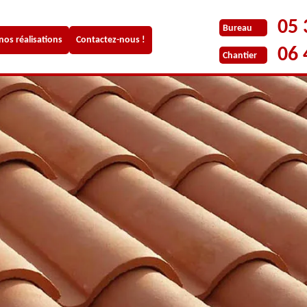
05 
Bureau
 nos réalisations
Contactez-nous !
06 
Chantier