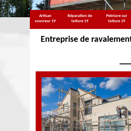
Artisan
Réparation de
Peinture sur
couvreur 19
toiture 19
toiture 19
Entreprise de ravalement