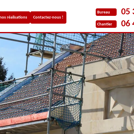
05 
Bureau
 nos réalisations
Contactez-nous !
06 
Chantier