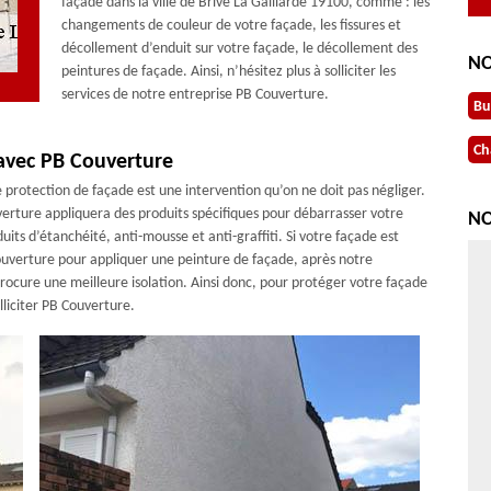
façade dans la ville de Brive La Gaillarde 19100, comme : les
changements de couleur de votre façade, les fissures et
décollement d’enduit sur votre façade, le décollement des
NO
peintures de façade. Ainsi, n’hésitez plus à solliciter les
services de notre entreprise PB Couverture.
Bu
Ch
avec PB Couverture
protection de façade est une intervention qu’on ne doit pas négliger.
erture appliquera des produits spécifiques pour débarrasser votre
NO
uits d’étanchéité, anti-mousse et anti-graffiti. Si votre façade est
ouverture pour appliquer une peinture de façade, après notre
rocure une meilleure isolation. Ainsi donc, pour protéger votre façade
lliciter PB Couverture.