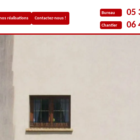
05 
Bureau
 nos réalisations
Contactez-nous !
06 
Chantier