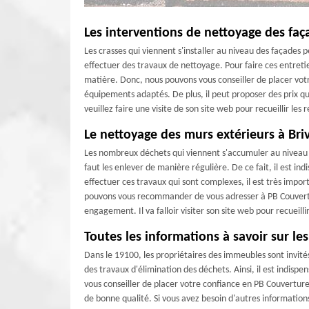
Les interventions de nettoyage des faç
Les crasses qui viennent s'installer au niveau des façades 
effectuer des travaux de nettoyage. Pour faire ces entretie
matière. Donc, nous pouvons vous conseiller de placer votr
équipements adaptés. De plus, il peut proposer des prix qui 
veuillez faire une visite de son site web pour recueillir l
Le nettoyage des murs extérieurs à Briv
Les nombreux déchets qui viennent s'accumuler au niveau d
faut les enlever de manière régulière. De ce fait, il est i
effectuer ces travaux qui sont complexes, il est très impo
pouvons vous recommander de vous adresser à PB Couverture
engagement. Il va falloir visiter son site web pour recuei
Toutes les informations à savoir sur le
Dans le 19100, les propriétaires des immeubles sont invités
des travaux d'élimination des déchets. Ainsi, il est indisp
vous conseiller de placer votre confiance en PB Couverture. I
de bonne qualité. Si vous avez besoin d'autres informations, i