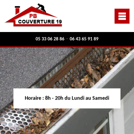
05 33 06 28 86
06 43 65 91 89
-
Horaire :
8h - 20h du Lundi au Samedi