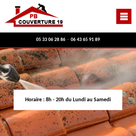
05 33 06 28 86
06 43 65 91 89
-
Horaire :
8h - 20h du Lundi au Samedi