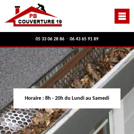
05 33 06 28 86
06 43 65 91 89
-
Horaire :
8h - 20h du Lundi au Samedi