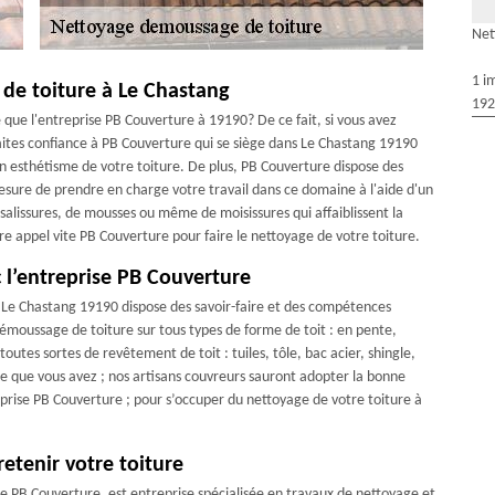
Net
1 i
 de toiture à Le Chastang
192
 que l'entreprise PB Couverture à 19190? De ce fait, si vous avez
faites confiance à PB Couverture qui se siège dans Le Chastang 19190
un esthétisme de votre toiture. De plus, PB Couverture dispose des
sure de prendre en charge votre travail dans ce domaine à l'aide d'un
alissures, de mousses ou même de moisissures qui affaiblissent la
faire appel vite PB Couverture pour faire le nettoyage de votre toiture.
c l’entreprise PB Couverture
e Le Chastang 19190 dispose des savoir-faire et des compétences
émoussage de toiture sur tous types de forme de toit : en pente,
utes sortes de revêtement de toit : tuiles, tôle, bac acier, shingle,
re que vous avez ; nos artisans couvreurs sauront adopter la bonne
eprise PB Couverture ; pour s’occuper du nettoyage de votre toiture à
etenir votre toiture
ise PB Couverture, est entreprise spécialisée en travaux de nettoyage et