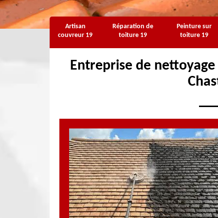
Artisan
Réparation de
Peinture sur
couvreur 19
toiture 19
toiture 19
Entreprise de nettoyage
Chas