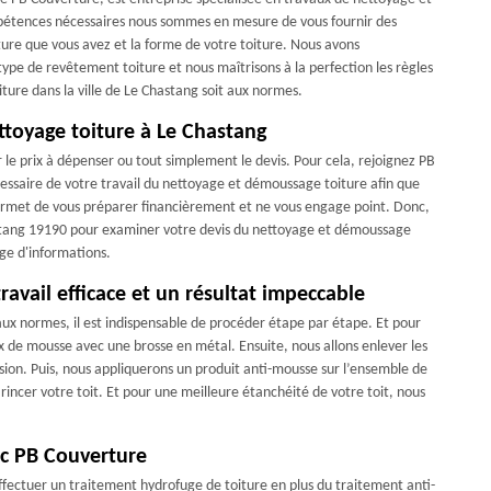
mpétences nécessaires nous sommes en mesure de vous fournir des
ture que vous avez et la forme de votre toiture. Nous avons
type de revêtement toiture et nous maîtrisons à la perfection les règles
ture dans la ville de Le Chastang soit aux normes.
ttoyage toiture à Le Chastang
r le prix à dépenser ou tout simplement le devis. Pour cela, rejoignez PB
cessaire de votre travail du nettoyage et démoussage toiture afin que
 permet de vous préparer financièrement et ne vous engage point. Donc,
astang 19190 pour examiner votre devis du nettoyage et démoussage
age d'informations.
vail efficace et un résultat impeccable
aux normes, il est indispensable de procéder étape par étape. Et pour
ux de mousse avec une brosse en métal. Ensuite, nous allons enlever les
ion. Puis, nous appliquerons un produit anti-mousse sur l’ensemble de
s rincer votre toit. Et pour une meilleure étanchéité de votre toit, nous
ec PB Couverture
ffectuer un traitement hydrofuge de toiture en plus du traitement anti-