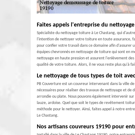
Faites appels l'entreprise du nettoyage
Spécialiste du nettoyage toiture à Le Chastang, qui d'autre
l'intention de nettoyer votre toiture en toute assurance, 
pour confier votre travail dans ce domaine afin d'assurer 
équipes chevronnés en nettoyage de toiture qui sont en me
nettoyage en haute pression et assurent l'enlèvement des s
qualité de votre toiture. Alors, il ne vous reste plus qu'à 
Le nettoyage de tous types de toit ave
PB Couverture est un couvreur intervenant dans la ville d
nécessaires pour réaliser des travaux de nettoyage et de d
arrondie ou plate. Nous pouvons également intervenir sur to
lauze, ardoise. Quel que soit le types de revêtement toitu
méthode pour le nettoyer. Ainsi, faites appel à notre entr
Le Chastang.
Nos artisans couvreurs 19190 pour entr
Installé dans la ville de Le Chastang 19190, notre entrepr