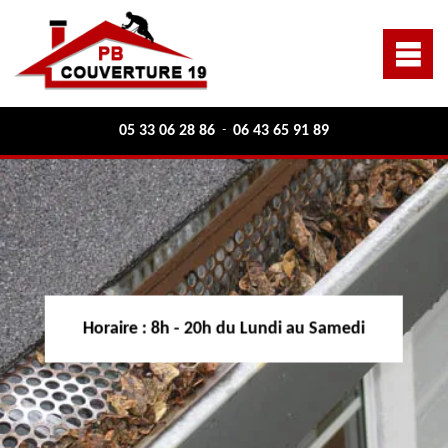
05 33 06 28 86
06 43 65 91 89
-
Horaire :
8h - 20h du Lundi au Samedi