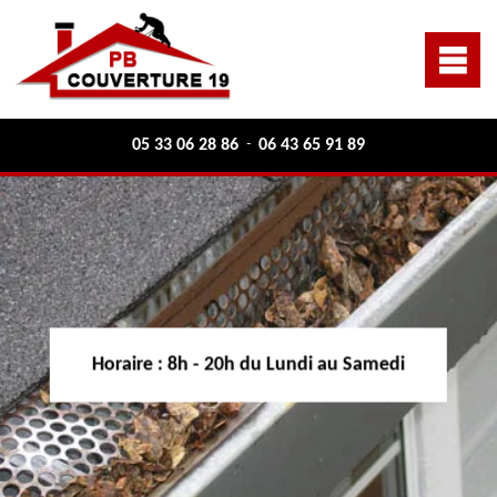
05 33 06 28 86
06 43 65 91 89
-
Horaire :
8h - 20h du Lundi au Samedi