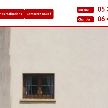
05 
Bureau
 nos réalisations
Contactez-nous !
06 
Chantier