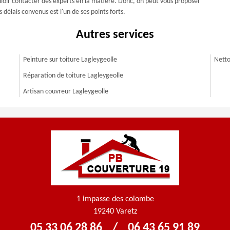
falloir contacter des experts en la matière. Donc, on peut vous proposer
délais convenus est l'un de ses points forts.
Autres services
Peinture sur toiture Lagleygeolle
Netto
Réparation de toiture Lagleygeolle
Artisan couvreur Lagleygeolle
1 impasse des colombe
19240 Varetz
05 33 06 28 86
/
06 43 65 91 89