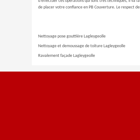
d'effectuer ces opérations qui sont très techniques, il va 
de placer votre confiance en PB Couverture. Le respect des 
Nettoyage pose gouttière Lagleygeolle
Nettoyage et demoussage de toiture Lagleygeolle
Ravalement façade Lagleygeolle