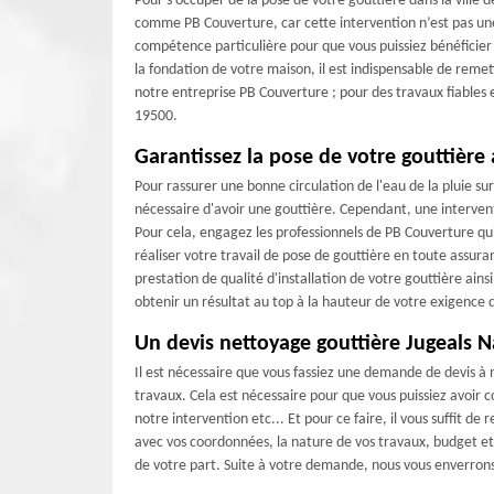
Pour s’occuper de la pose de votre gouttière dans la ville d
comme PB Couverture, car cette intervention n’est pas une t
compétence particulière pour que vous puissiez bénéficier
la fondation de votre maison, il est indispensable de remett
notre entreprise PB Couverture ; pour des travaux fiables e
19500.
Garantissez la pose de votre gouttière
Pour rassurer une bonne circulation de l'eau de la pluie sur l
nécessaire d'avoir une gouttière. Cependant, une intervent
Pour cela, engagez les professionnels de PB Couverture qu
réaliser votre travail de pose de gouttière en toute assura
prestation de qualité d'installation de votre gouttière ai
obtenir un résultat au top à la hauteur de votre exigence
Un devis nettoyage gouttière Jugeals N
Il est nécessaire que vous fassiez une demande de devis à
travaux. Cela est nécessaire pour que vous puissiez avoir
notre intervention etc... Et pour ce faire, il vous suffit d
avec vos coordonnées, la nature de vos travaux, budget et
de votre part. Suite à votre demande, nous vous enverrons u