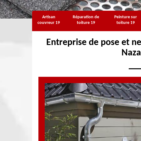
Artisan
Réparation de
Peinture sur
couvreur 19
toiture 19
toiture 19
Entreprise de pose et ne
Naza