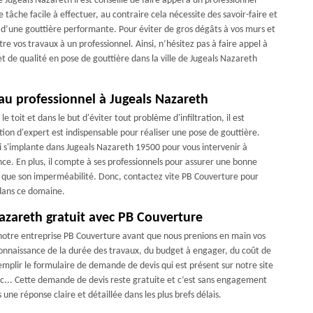
e Jugeals Nazareth il est conseillé de faire appel à un professionnel
âche facile à effectuer, au contraire cela nécessite des savoir-faire et
 d’une gouttière performante. Pour éviter de gros dégâts à vos murs et
re vos travaux à un professionnel. Ainsi, n’hésitez pas à faire appel à
t de qualité en pose de gouttière dans la ville de Jugeals Nazareth
 au professionnel à Jugeals Nazareth
e toit et dans le but d'éviter tout problème d'infiltration, il est
ion d'expert est indispensable pour réaliser une pose de gouttière.
i s'implante dans Jugeals Nazareth 19500 pour vous intervenir à
nce. En plus, il compte à ses professionnels pour assurer une bonne
nsi que son imperméabilité. Donc, contactez vite PB Couverture pour
 dans ce domaine.
azareth gratuit avec PB Couverture
 notre entreprise PB Couverture avant que nous prenions en main vos
 connaissance de la durée des travaux, du budget à engager, du coût de
e remplir le formulaire de demande de devis qui est présent sur notre site
c... Cette demande de devis reste gratuite et c’est sans engagement
ne réponse claire et détaillée dans les plus brefs délais.