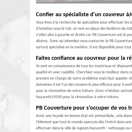
Confier au spécialiste d'un couvreur à
Vous êtes à la recherche de spécialiste pour effectuer les 
d'isolation sous le toit, et met en place des fenêtres de to
n'allez plus à gauche et droite car PB Couverture est là po
désirez. Donc qu'attendez-vous contacter le PB Couverture
surtout spécialisé en la matière .Il est disponible pour to
Faites confiance au couvreur pour la ré
Ils sont en connaissance de tous les matériaux et disposant d
qualité et avec rapidité. Cherchiez-vous le meilleur dans
prendre en charge de votre problème mais faut appeler vit
domaines Il est l'un des moyens le plus efficace pour tra
pour la rénovation de votre toiture. Donc n'hésitez surtout
Nazareth19500 pour la rénovation á votre toiture.
PB Couverture pour s’occuper de vos t
Avoir une façade en bonne état est primordiale, cela donne
l’élément que tout le monde aperçois dès l’entré dans une 
effectuer dans la ville de Jugeals Nazareth : nettoyage ou