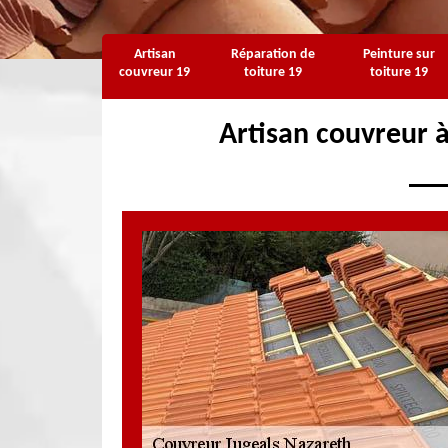
Artisan
Réparation de
Peinture sur
couvreur 19
toiture 19
toiture 19
Artisan couvreur 