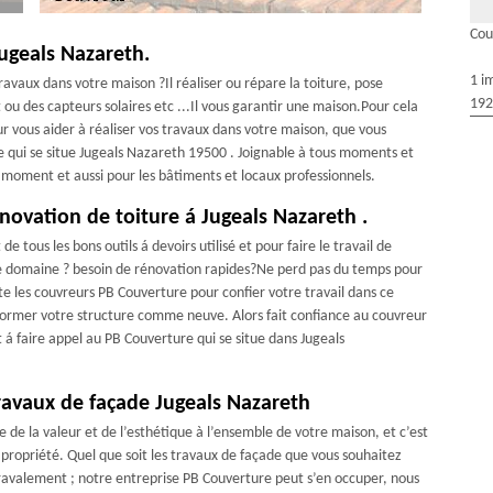
Cou
Jugeals Nazareth.
1 i
travaux dans votre maison ?Il réaliser ou répare la toiture, pose
192
it ou des capteurs solaires etc ...Il vous garantir une maison.Pour cela
ur vous aider à réaliser vos travaux dans votre maison, que vous
 qui se situe Jugeals Nazareth 19500 . Joignable à tous moments et
ut moment et aussi pour les bâtiments et locaux professionnels.
novation de toiture á Jugeals Nazareth .
e tous les bons outils á devoirs utilisé et pour faire le travail de
 ce domaine ? besoin de rénovation rapides?Ne perd pas du temps pour
e les couvreurs PB Couverture pour confier votre travail dans ce
nsformer votre structure comme neuve. Alors fait confiance au couvreur
 á faire appel au PB Couverture qui se situe dans Jugeals
ravaux de façade Jugeals Nazareth
 de la valeur et de l’esthétique à l’ensemble de votre maison, et c’est
propriété. Quel que soit les travaux de façade que vous souhaitez
 ravalement ; notre entreprise PB Couverture peut s’en occuper, nous