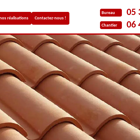
05 
Bureau
 nos réalisations
Contactez-nous !
06 
Chantier