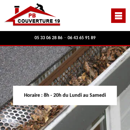
05 33 06 28 86
06 43 65 91 89
-
Horaire :
8h - 20h du Lundi au Samedi