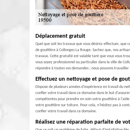
Déplacement gratuit
Quel que soit les travaux que vous désirez effectuer, que
de gouttière à Collonges La Rouge. Sachez que, nos artis
travaux. Cette gratuité est valable tant que vous vous tr
vous soyez professionnel ou particulier dans la ville de C
répondre à toutes vos demandes ; nous pouvons travailler s
Effectuez un nettoyage et pose de gout
Dispose de plusieurs années d'expérience en travail du net
confier votre travail dans ce domaine dans le but d'assurer
compétentes pour prendre en soin votre gouttière à l'aide 
votre gouttière sur toiture. Pour cela, n'hésitez pas à co
confier votre travail dans ce domaine.
Réalisez une réparation parfaite de vo
Que ce soit un problème de fuite, défaut d'installation lié