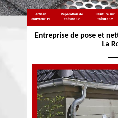
Artisan
Réparation de
Peinture sur
couvreur 19
toiture 19
toiture 19
Entreprise de pose et net
La R