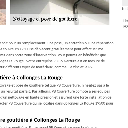
Net
1 i
192
 ce soit pour un remplacement, une pose, un entretien ou une réparation
ans couvreurs 19500 se déplacent gratuitement pour effectuer vos
ouvez dans notre zone d’intervention. Vous pouvez en bénéficier que
ollonges La Rouge. Notre entreprise PB Couverture est en mesure de
ur différents types de matériaux, comme : le zinc et le PVC.
tière à Collonges La Rouge
toyage et pose de gouttière tel que PB Couverture, n'hésitez pas à le
 un résultat parfait. Par ailleurs, PB Couverture compte à ses équipes
d'un nettoyage en haute pression et assurent une forte installation de
ntacter PB Couverture qui se localise dans Collonges La Rouge 19500 pour
tre gouttière à Collonges La Rouge
s à votre gouttière. Faites appel PB Couverture pour la réparer.