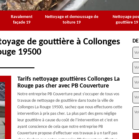
Ravalement
Nettoyage et demoussage de
Nettoyage po
façade 19
toiture 19
gouttière 19
toyage de gouttière à Collonges
DE
ouge 19500
Tarifs nettoyage gouttières Collonges La
Rouge pas cher avec PB Couverture
Notre entreprise PB Couverture peut s’occuper de tous vos
travaux de nettoyage de gouttière dans toute la ville de
Collonges La Rouge 19500, sachez que nous effectuons cette
intervention à prix pas cher. La plus part des gens néglige
leur gouttière à cause du coût de l’intervention et c’est en
ayant conscience de cela que notre entreprise PB
Couverture propose d’effectuer vos travaux à u n tarif pas