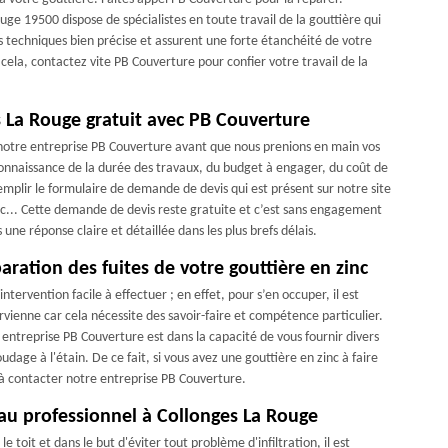
uge 19500 dispose de spécialistes en toute travail de la gouttière qui
es techniques bien précise et assurent une forte étanchéité de votre
ela, contactez vite PB Couverture pour confier votre travail de la
s La Rouge gratuit avec PB Couverture
 notre entreprise PB Couverture avant que nous prenions en main vos
 connaissance de la durée des travaux, du budget à engager, du coût de
e remplir le formulaire de demande de devis qui est présent sur notre site
c... Cette demande de devis reste gratuite et c’est sans engagement
ne réponse claire et détaillée dans les plus brefs délais.
aration des fuites de votre gouttière en zinc
ntervention facile à effectuer ; en effet, pour s’en occuper, il est
ienne car cela nécessite des savoir-faire et compétence particulier.
entreprise PB Couverture est dans la capacité de vous fournir divers
dage à l'étain. De ce fait, si vous avez une gouttière en zinc à faire
s à contacter notre entreprise PB Couverture.
 au professionnel à Collonges La Rouge
e toit et dans le but d'éviter tout problème d'infiltration, il est