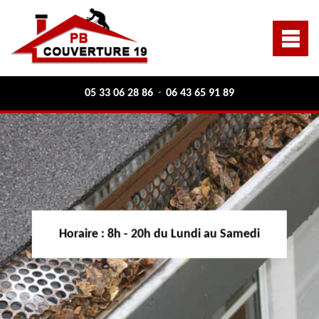
05 33 06 28 86
06 43 65 91 89
-
Horaire :
8h - 20h du Lundi au Samedi