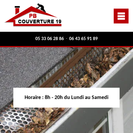
05 33 06 28 86
06 43 65 91 89
-
Horaire :
8h - 20h du Lundi au Samedi