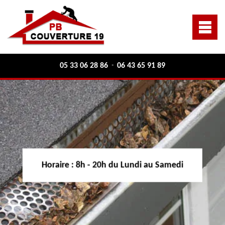
05 33 06 28 86
06 43 65 91 89
-
Horaire :
8h - 20h du Lundi au Samedi