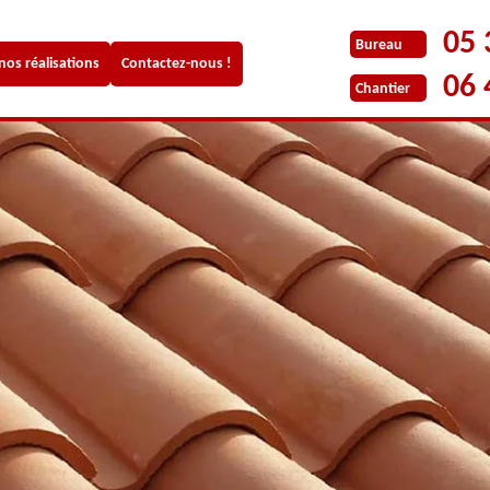
05 
Bureau
 nos réalisations
Contactez-nous !
06 
Chantier