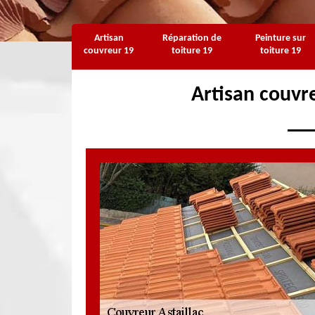
Artisan
Réparation de
Peinture sur
couvreur 19
toiture 19
toiture 19
Artisan couvre