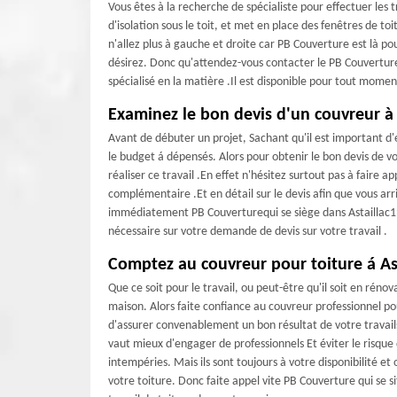
Vous êtes à la recherche de spécialiste pour effectuer les 
d'isolation sous le toit, et met en place des fenêtres de to
n'allez plus à gauche et droite car PB Couverture est là po
désirez. Donc qu'attendez-vous contacter le PB Couverture
spécialisé en la matière .Il est disponible pour tout momen
Examinez le bon devis d'un couvreur à 
Avant de débuter un projet, Sachant qu'il est important d
le budget á dépensés. Alors pour obtenir le bon devis de v
réaliser ce travail .En effet n'hésitez surtout pas à faire
complémentaire .Et en détail sur le devis afin que vous arri
immédiatement PB Couverturequi se siège dans Astaillac19120 
nécessaire sur votre demande de devis sur votre travail .
Comptez au couvreur pour toiture á Ast
Que ce soit pour le travail, ou peut-être qu'il soit en rén
maison. Alors faite confiance au couvreur professionnel pou
d'assurer convenablement un bon résultat de votre travail
vaut mieux d'engager de professionnels Et éviter le risque 
intempéries. Mais ils sont toujours à votre disponibilité e
votre toiture. Donc faite appel vite PB Couverture qui se s