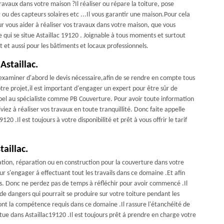
travaux dans votre maison ?Il réaliser ou répare la toiture, pose
it ou des capteurs solaires etc ...Il vous garantir une maison.Pour cela
ur vous aider à réaliser vos travaux dans votre maison, que vous
 qui se situe Astaillac 19120 . Joignable à tous moments et surtout
t et aussi pour les bâtiments et locaux professionnels.
Astaillac.
'examiner d'abord le devis nécessaire,afin de se rendre en compte tous
otre projet,il est important d'engager un expert pour être sûr de
 appel au spécialiste comme PB Couverture. Pour avoir toute information
viez à réaliser vos travaux en toute tranquillité. Donc faite appelle
.Il est toujours à votre disponibilité et prêt à vous offrir le tarif
aillac.
ovation, réparation ou en construction pour la couverture dans votre
r s'engager á effectuant tout les travails dans ce domaine .Et afin
s. Donc ne perdez pas de temps à réfléchir pour avoir commencé .Il
de dangers qui pourrait se produire sur votre toiture pendant les
t ont la compétence requis dans ce domaine .Il rassure l'étanchéité de
itue dans Astaillac19120 .Il est toujours prêt á prendre en charge votre