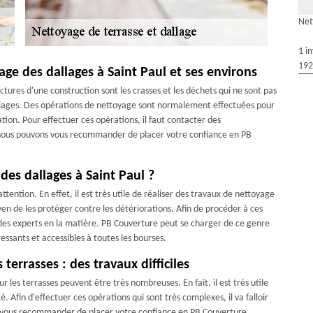
Net
1 i
192
age des dallages à Saint Paul et ses environs
ctures d'une construction sont les crasses et les déchets qui ne sont pas
allages. Des opérations de nettoyage sont normalement effectuées pour
tion. Pour effectuer ces opérations, il faut contacter des
le nous pouvons vous recommander de placer votre confiance en PB
des dallages à Saint Paul ?
ttention. En effet, il est très utile de réaliser des travaux de nettoyage
yen de les protéger contre les détériorations. Afin de procéder à ces
r des experts en la matière. PB Couverture peut se charger de ce genre
ressants et accessibles à toutes les bourses.
terrasses : des travaux difficiles
r les terrasses peuvent être très nombreuses. En fait, il est très utile
. Afin d'effectuer ces opérations qui sont très complexes, il va falloir
s vous recommander de placer votre confiance en PB Couverture.