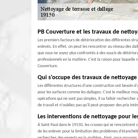
PB Couverture et les travaux de nettoy
Les premiers facteurs de détérioration des différentes stru
enlevés. En effet, on peut les rencontrer au niveau des d
que vous ne soyez plus confrontés à des soucis de détériora
professionnels en la matière. C'est la raison pour laquel
Couverture.
Qui s'occupe des travaux de nettoyage 
Les différentes structures d'une construction ont besoin d'a
pour les surfaces comme les dallages. C'est le meilleur mo
opérations qui ne sont pas simples, il va falloir recherche
de travail et n'oubliez pas qu'il peut proposer des prix inté
Les interventions de nettoyage pour les 
À Saint Paul dans le 19150, les crasses qui se rencontrent su
de les enlever pour la limitation des problèmes d'étanchéité
rechercher des experts en la matière. Ainsi, nous pouvon