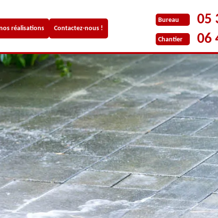
05 
Bureau
 nos réalisations
Contactez-nous !
06 
Chantier