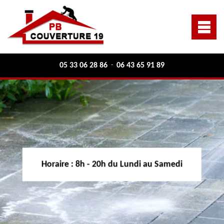
05 33 06 28 86
06 43 65 91 89
-
Horaire :
8h - 20h du Lundi au Samedi