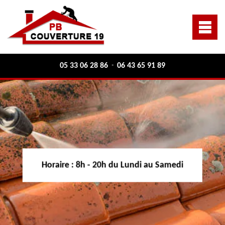
05 33 06 28 86
06 43 65 91 89
-
Horaire :
8h - 20h du Lundi au Samedi