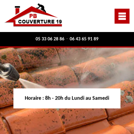
05 33 06 28 86
06 43 65 91 89
-
Horaire :
8h - 20h du Lundi au Samedi