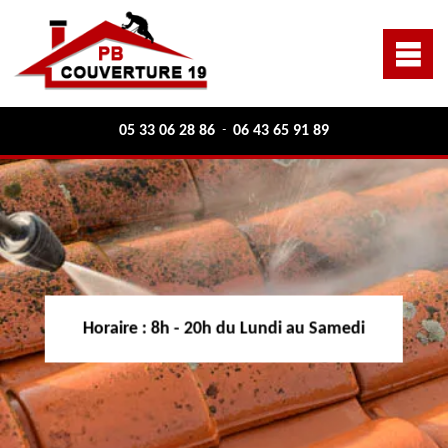
05 33 06 28 86
06 43 65 91 89
-
Horaire :
8h - 20h du Lundi au Samedi