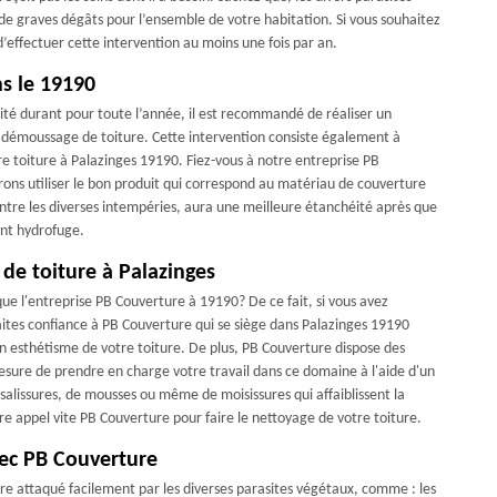
de graves dégâts pour l’ensemble de votre habitation. Si vous souhaitez
d’effectuer cette intervention au moins une fois par an.
ns le 19190
éité durant pour toute l’année, il est recommandé de réaliser un
t démoussage de toiture. Cette intervention consiste également à
re toiture à Palazinges 19190. Fiez-vous à notre entreprise PB
rons utiliser le bon produit qui correspond au matériau de couverture
ntre les diverses intempéries, aura une meilleure étanchéité après que
ent hydrofuge.
 de toiture à Palazinges
que l'entreprise PB Couverture à 19190? De ce fait, si vous avez
faites confiance à PB Couverture qui se siège dans Palazinges 19190
un esthétisme de votre toiture. De plus, PB Couverture dispose des
sure de prendre en charge votre travail dans ce domaine à l'aide d'un
alissures, de mousses ou même de moisissures qui affaiblissent la
faire appel vite PB Couverture pour faire le nettoyage de votre toiture.
vec PB Couverture
re attaqué facilement par les diverses parasites végétaux, comme : les