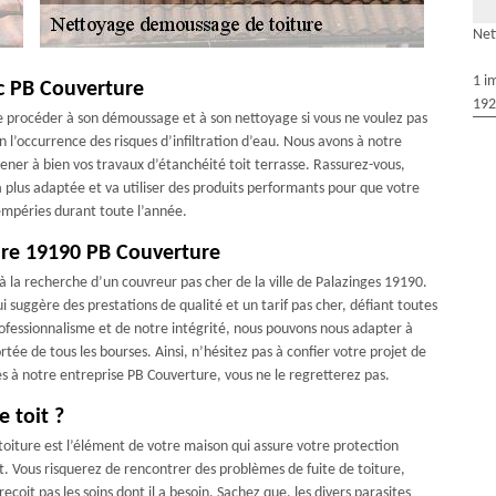
Net
1 i
ec PB Couverture
192
 de procéder à son démoussage et à son nettoyage si vous ne voulez pas
 l’occurrence des risques d’infiltration d’eau. Nous avons à notre
ener à bien vos travaux d’étanchéité toit terrasse. Rassurez-vous,
 plus adaptée et va utiliser des produits performants pour que votre
tempéries durant toute l’année.
ure 19190 PB Couverture
à la recherche d’un couvreur pas cher de la ville de Palazinges 19190.
suggère des prestations de qualité et un tarif pas cher, défiant toutes
rofessionnalisme et de notre intégrité, nous pouvons nous adapter à
rtée de tous les bourses. Ainsi, n’hésitez pas à confier votre projet de
s à notre entreprise PB Couverture, vous ne le regretterez pas.
e toit ?
a toiture est l’élément de votre maison qui assure votre protection
t. Vous risquerez de rencontrer des problèmes de fuite de toiture,
 reçoit pas les soins dont il a besoin. Sachez que, les divers parasites