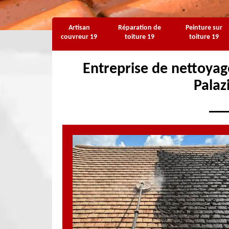
Artisan
Réparation de
Peinture sur
couvreur 19
toiture 19
toiture 19
Entreprise de nettoyag
Palaz