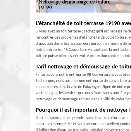
L’étanchéité de toit terrasse 19190 av
Si vous avez un toit terrasse ; sachez qu’il est nécessaire
rencontrer des problèmes d’étanchéité de votre toiture, en
disposition des artisans couvreurs qui sont en mesure de m
notre entreprise PB Couverture va appliquer la méthode la
toiture puisse bien assurée votre protection contre les in
Tarif nettoyage et démoussage de toit
Faites appel à notre entreprise PB Couverture si vous êtes 
Sachez que, nous sommes une entreprise de couverture qui 
concurrences dans la ville de Palazinges. Signe de notre p
votre budget, les services que nous fournissons sont à la po
nettoyage et démoussage toiture dans la ville de Palazinge
Pourquoi il est important de nettoyer l
Il est indispensable de prendre soin de votre toiture car l
contre les intempéries et vous procure un excellent confor
d’infiltration d’eau, de mauvaise isolation ; si votre toit ne