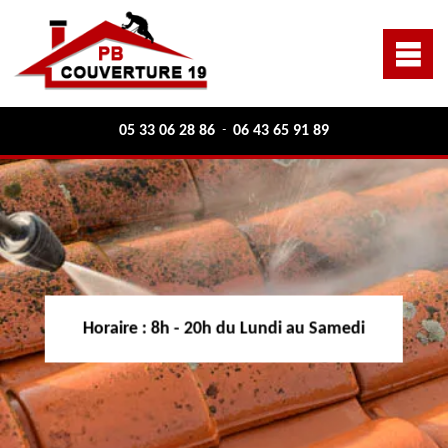
05 33 06 28 86
06 43 65 91 89
-
Horaire :
8h - 20h du Lundi au Samedi