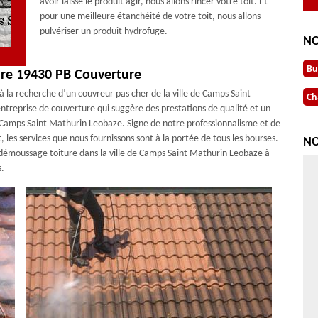
avoir laissé le produit agir, nous allons rincer votre toit. Et
pour une meilleure étanchéité de votre toit, nous allons
pulvériser un produit hydrofuge.
NO
Bu
ure 19430 PB Couverture
à la recherche d’un couvreur pas cher de la ville de Camps Saint
Ch
reprise de couverture qui suggère des prestations de qualité et un
de Camps Saint Mathurin Leobaze. Signe de notre professionnalisme et de
les services que nous fournissons sont à la portée de tous les bourses.
NO
t démoussage toiture dans la ville de Camps Saint Mathurin Leobaze à
s.