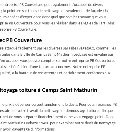
re entreprise PB Couverture peut également s’occuper de divers
 la peinture sur tuiles ; le nettoyage et ravalement de façade ; la
ieurs années d’expérience donc quel que soit les travaux que vous
ise PB Couverture pour vous les réaliser dans les règles de l’art. Ainsi
treprise PB Couverture.
vec PB Couverture
re attaqué facilement par les diverses parasites végétaux, comme : les
n tuiles dans la ville de Camps Saint Mathurin Leobaze est envahie par
 s’en occuper vous pouvez compter sur notre entreprise PB Couverture.
puissiez bénéficier d’une toiture aux normes. Notre entreprise PB
 qualité, à la hauteur de vos attentes et parfaitement conformes aux
ttoyage toiture à Camps Saint Mathurin
r le prix à dépenser ou tout simplement le devis. Pour cela, rejoignez PB
cessaire de votre travail du nettoyage et démoussage toiture afin que
 permet de vous préparer financièrement et ne vous engage point. Donc,
 Saint Mathurin Leobaze 19430 pour examiner votre devis du nettoyage
ur avoir davantage d'informations.