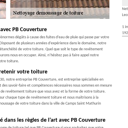
Net
Leo
1 i
e avec PB Couverture
192
’énormes dégâts à cause des fuites d’eau de pluie qui passe par votre
r. Disposant de plusieurs années d’expérience dans le domaine, notre
l’étanchéité de votre toiture. Quel que soit le type de revêtement
aurons nous en occuper. Ainsi, n’hésitez pas à faire appel notre
tre toiture.
etenir votre toiture
30, notre entreprise PB Couverture, est entreprise spécialisée en
nt des savoir-faire et compétences nécessaires nous sommes en mesure
e de revêtement toiture que vous avez et la forme de votre toiture.
 sur chaque type de revêtement toiture et nous maîtrisons à la
émoussage de votre toiture dans la ville de Camps Saint Mathurin
é dans les règles de l’art avec PB Couverture
oyage de toiture tel que PB Couverture si vous souhaitez que votre