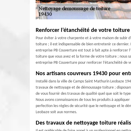
Renforcer l’étanchéité de votre toitur
Pour éviter à votre charpente et à votre maison de subir d
toiture ; il est indispensable de bien entretenir ce dernie
entreprise PB Couverture est tout à fait apte à renforcer 
toiture que vous avez et la forme de votre toiture ; nous s
entreprise PB Couverture pour renforcer l’étanchéité de vo
Nos artisans couvreurs 19430 pour entr
Installé dans la ville de Camps Saint Mathurin Leobaze 194
travaux de nettoyage et de démoussage toiture ; disposa
de vous fournir des travaux de qualité quel que soit le typ
Nous avons connaissances de tous les produits à appliquer
perfection les règles de sécurité que le nettoyage et le d
Leobaze soit aux normes.
Des travaux de nettoyage toiture réalis
Il est préférable de faire appel à un professionnel en nett