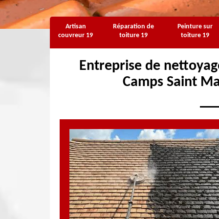
Artisan
Réparation de
Peinture sur
couvreur 19
toiture 19
toiture 19
Entreprise de nettoyag
Camps Saint Ma