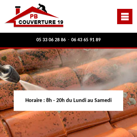
05 33 06 28 86
06 43 65 91 89
-
Horaire :
8h - 20h du Lundi au Samedi