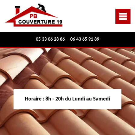
05 33 06 28 86
06 43 65 91 89
-
Horaire :
8h - 20h du Lundi au Samedi