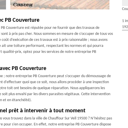
Cou
ec PB Couverture
1 i
192
ise PB Couverture est réputée pour ne fournir que des travaux de
qui sont à prix pas cher. Nous sommes en mesure de s’occuper de tous vos
 coût d’exécution de ces travaux est à prix raisonnable ; nous avons
le ait une toiture performant, respectant les normes et qui pourra
t qualité-prix, optez pour les services de notre entreprise PB
 avec PB Couverture
ne ; notre entreprise PB Couverture peut s’occuper du démoussage de
ant d’effectuer quoi que ce soit, nous allons procéder à une inspection
votre toit ont besoins de quelque réparation. Nous appliquerons les
 soit plus envahi par les divers parasites végétaux. Cette intervention
on et en étanchéité).
nel prêt à intervenir à tout moment
 vous trouvez dans la ville de Chauffour Sur Vell 19500 ? N’hésitez pas
re pour s’en occuper. En effet, notre entreprise PB Couverture dispose