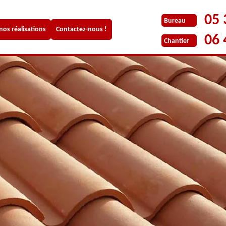
05 
Bureau
 nos réalisations
Contactez-nous !
06 
Chantier