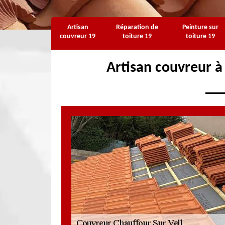
Artisan
Réparation de
Peinture sur
couvreur 19
toiture 19
toiture 19
Artisan couvreur à