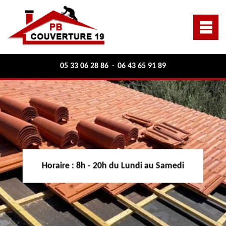
05 33 06 28 86
06 43 65 91 89
-
Horaire :
8h - 20h du Lundi au Samedi