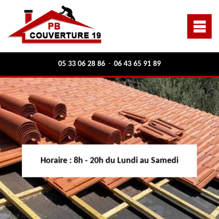
05 33 06 28 86
06 43 65 91 89
-
Horaire :
8h - 20h du Lundi au Samedi