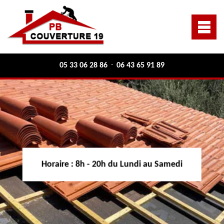
05 33 06 28 86
06 43 65 91 89
-
Horaire :
8h - 20h du Lundi au Samedi