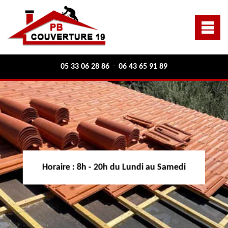
05 33 06 28 86
06 43 65 91 89
-
Horaire :
8h - 20h du Lundi au Samedi