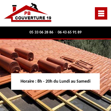
05 33 06 28 86
06 43 65 91 89
-
Horaire :
8h - 20h du Lundi au Samedi