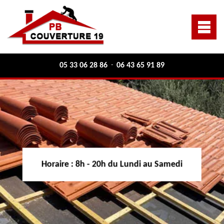
05 33 06 28 86
06 43 65 91 89
-
Horaire :
8h - 20h du Lundi au Samedi