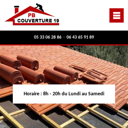
05 33 06 28 86
06 43 65 91 89
-
Horaire :
8h - 20h du Lundi au Samedi