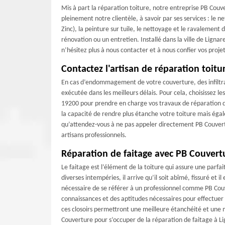
Mis à part la réparation toiture, notre entreprise PB Couve
pleinement notre clientèle, à savoir par ses services : le 
Zinc), la peinture sur tuile, le nettoyage et le ravalement
rénovation ou un entretien. Installé dans la ville de Lignar
n’hésitez plus à nous contacter et à nous confier vos projet
Contactez l'artisan de réparation toitu
En cas d’endommagement de votre couverture, des infiltrat
exécutée dans les meilleurs délais. Pour cela, choisissez 
19200 pour prendre en charge vos travaux de réparation de t
la capacité de rendre plus étanche votre toiture mais égal
qu’attendez-vous à ne pas appeler directement PB Couvertu
artisans professionnels.
Réparation de faitage avec PB Couvert
Le faitage est l’élément de la toiture qui assure une parfa
diverses intempéries, il arrive qu’il soit abîmé, fissuré et i
nécessaire de se référer à un professionnel comme PB Couv
connaissances et des aptitudes nécessaires pour effectuer c
ces closoirs permettront une meilleure étanchéité et une m
Couverture pour s’occuper de la réparation de faitage à Li