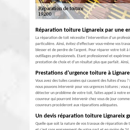
Réparation toiture Lignareix par une en
La réparation de toit nécessite l’intervention d’un profe
particulière. Ainsi, évitez d’effectuer vous-même vos trava
blesser et de perdre de l’argent. Pour réparer votre toit 
outillages professionnels. Etant professionnel et expérime
prestation de choix et d’un résultat plus que parfait. Ainsi
Prestations d’urgence toiture à Lignare
Vous avez des tuiles cassées qui causent des fuites d’eau 
nous pouvons intervenir pour vos urgences toitures ; vous p
détecter un problème de votre toit, faites appel à notre e
couvreur qui pourront intervenir chez vous de jour comme d
couvreurs procéderont aux réparations adéquates.
Un devis réparation toiture Lignareix g
Quelle que soit la nature de vos travaux de réparation de 
et c’est sans engagement de votre part et en moins de 24 