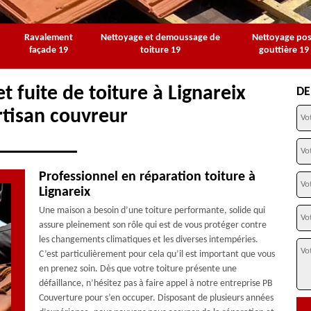
Ravalement
Nettoyage et demoussage de
Nettoyage po
façade 19
toiture 19
gouttière 19
t fuite de toiture à Lignareix
DE
rtisan couvreur
Professionnel en réparation toiture à
Lignareix
Une maison a besoin d’une toiture performante, solide qui
assure pleinement son rôle qui est de vous protéger contre
les changements climatiques et les diverses intempéries.
C’est particulièrement pour cela qu’il est important que vous
en prenez soin. Dès que votre toiture présente une
défaillance, n’hésitez pas à faire appel à notre entreprise PB
Couverture pour s’en occuper. Disposant de plusieurs années