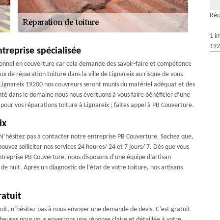
Rép
1 i
192
treprise spécialisée
ssionnel en couverture car cela demande des savoir-faire et compétence
ux de réparation toiture dans la ville de Lignareix au risque de vous
à Lignareix 19200 nos couvreurs seront munis du matériel adéquat et des
nté dans le domaine nous nous évertuons à vous faire bénéficier d’une
, pour vos réparations toiture à Lignareix ; faites appel à PB Couverture.
ix
? N’hésitez pas à contacter notre entreprise PB Couverture. Sachez que,
ouvez solliciter nos services 24 heures/ 24 et 7 jours/ 7. Dès que vous
ntreprise PB Couverture, nous disposons d’une équipe d’artisan
e nuit. Après un diagnostic de l’état de votre toiture, nos artisans
ratuit
toit, n’hésitez pas à nous envoyer une demande de devis. C’est gratuit
heures nous vous enverrons une réponse claire et détaillée à votre