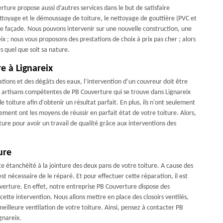
rture propose aussi d’autres services dans le but de satisfaire
nettoyage et le démoussage de toiture, le nettoyage de gouttière (PVC et
 de façade. Nous pouvons intervenir sur une nouvelle construction, une
eix ; nous vous proposons des prestations de choix à prix pas cher ; alors
s quel que soit sa nature.
re à Lignareix
ions et des dégâts des eaux, l’intervention d’un couvreur doit être
les artisans compétentes de PB Couverture qui se trouve dans Lignareix
oiture afin d'obtenir un résultat parfait. En plus, ils n'ont seulement
ement ont les moyens de réussir en parfait état de votre toiture. Alors,
re pour avoir un travail de qualité grâce aux interventions des
ure
ite étanchéité à la jointure des deux pans de votre toiture. A cause des
l est nécessaire de le réparé. Et pour effectuer cette réparation, il est
erture. En effet, notre entreprise PB Couverture dispose des
ette intervention. Nous allons mettre en place des closoirs ventilés,
eilleure ventilation de votre toiture. Ainsi, pensez à contacter PB
gnareix.