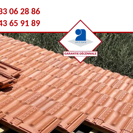
33 06 28 86
43 65 91 89