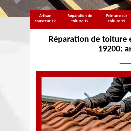
Artisan
Réparation de
Peinture sur
couvreur 19
toiture 19
toiture 19
Réparation de toiture e
19200: a