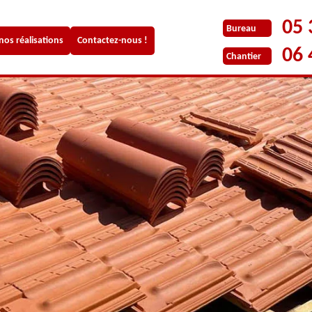
05 
Bureau
 nos réalisations
Contactez-nous !
06 
Chantier