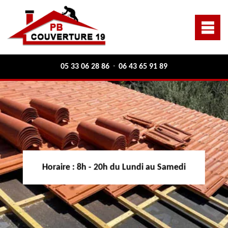
05 33 06 28 86
06 43 65 91 89
-
Horaire :
8h - 20h du Lundi au Samedi