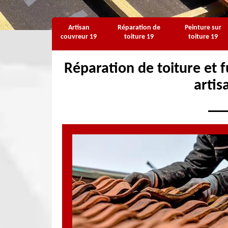
Artisan
Réparation de
Peinture sur
couvreur 19
toiture 19
toiture 19
Réparation de toiture et f
artis