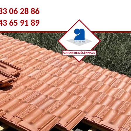
33 06 28 86
43 65 91 89