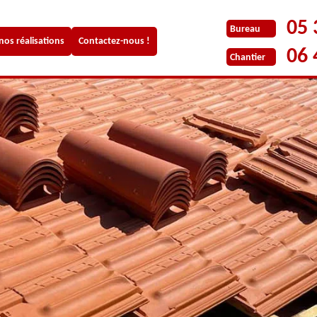
05 
Bureau
 nos réalisations
Contactez-nous !
06 
Chantier