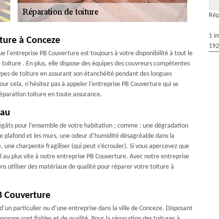
Rép
1 i
iture à Conceze
192
 l'entreprise PB Couverture est toujours à votre disponibilité à tout le
oiture . En plus, elle dispose des équipes des couvreurs compétentes
types de toiture en assurant son étanchéité pendant des longues
ur cela, n'hésitez pas à appeler l'entreprise PB Couverture qui se
réparation toiture en toute assurance.
eau
dégâts pour l’ensemble de votre habitation ; comme : une dégradation
r le plafond et les murs, une odeur d’humidité désagréable dans la
, une charpente fragiliser (qui peut s’écrouler). Si vous apercevez que
el au plus vite à notre entreprise PB Couverture. Avec notre entreprise
ns utiliser des matériaux de qualité pour réparer votre toiture à
B Couverture
se d’un particulier ou d’une entreprise dans la ville de Conceze. Disposant
posons sont fiables et de qualité. Pour la réparation des toitures à