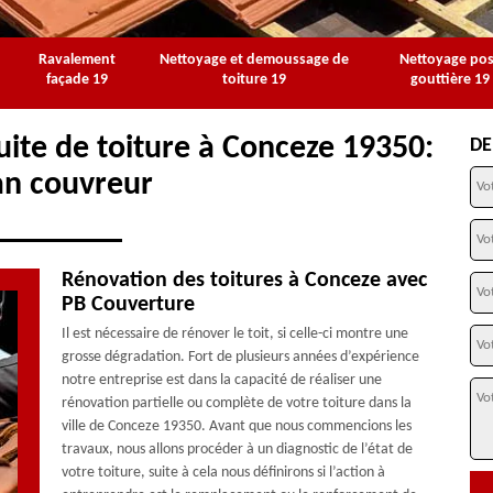
Ravalement
Nettoyage et demoussage de
Nettoyage po
façade 19
toiture 19
gouttière 19
uite de toiture à Conceze 19350:
DE
an couvreur
Rénovation des toitures à Conceze avec
PB Couverture
Il est nécessaire de rénover le toit, si celle-ci montre une
grosse dégradation. Fort de plusieurs années d’expérience
notre entreprise est dans la capacité de réaliser une
rénovation partielle ou complète de votre toiture dans la
ville de Conceze 19350. Avant que nous commencions les
travaux, nous allons procéder à un diagnostic de l’état de
votre toiture, suite à cela nous définirons si l’action à