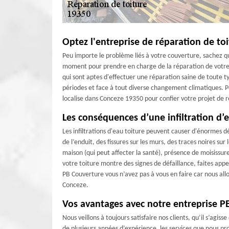
Optez l'entreprise de réparation de to
Peu importe le problème liés à votre couverture, sachez que
moment pour prendre en charge de la réparation de votre t
qui sont aptes d'effectuer une réparation saine de toute 
périodes et face à tout diverse changement climatiques. Po
localise dans Conceze 19350 pour confier votre projet de 
Les conséquences d’une infiltration d’
Les infiltrations d'eau toiture peuvent causer d'énormes 
de l’enduit, des fissures sur les murs, des traces noires su
maison (qui peut affecter la santé), présence de moisissure
votre toiture montre des signes de défaillance, faites app
PB Couverture vous n’avez pas à vous en faire car nous allo
Conceze.
Vos avantages avec notre entreprise P
Nous veillons à toujours satisfaire nos clients, qu’il s’agis
de plusieurs années d’expérience, les services que nous pro