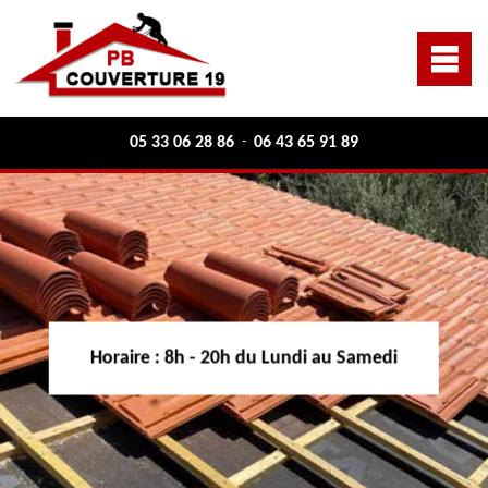
05 33 06 28 86
06 43 65 91 89
-
Horaire :
8h - 20h du Lundi au Samedi