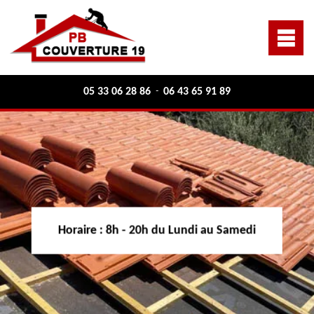
05 33 06 28 86
06 43 65 91 89
-
Horaire :
8h - 20h du Lundi au Samedi