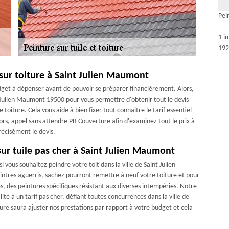
Pei
1 i
192
sur toiture à Saint Julien Maumont
 budget à dépenser avant de pouvoir se préparer financièrement. Alors,
t Julien Maumont 19500 pour vous permettre d'obtenir tout le devis
 toiture. Cela vous aide à bien fixer tout connaitre le tarif essentiel
rs, appel sans attendre PB Couverture afin d'examinez tout le prix à
récisément le devis.
ur tuile pas cher à Saint Julien Maumont
 vous souhaitez peindre votre toit dans la ville de Saint Julien
ntres aguerris, sachez pourront remettre à neuf votre toiture et pour
les, des peintures spécifiques résistant aux diverses intempéries. Notre
é à un tarif pas cher, défiant toutes concurrences dans la ville de
e saura ajuster nos prestations par rapport à votre budget et cela