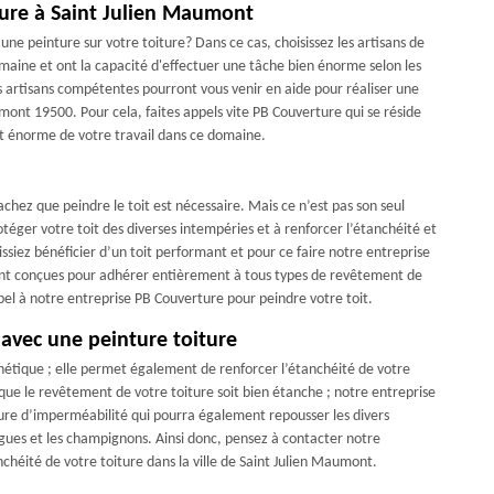
iture à Saint Julien Maumont
une peinture sur votre toiture? Dans ce cas, choisissez les artisans de
omaine et ont la capacité d'effectuer une tâche bien énorme selon les
es artisans compétentes pourront vous venir en aide pour réaliser une
umont 19500. Pour cela, faites appels vite PB Couverture qui se réside
at énorme de votre travail dans ce domaine.
achez que peindre le toit est nécessaire. Mais ce n’est pas son seul
téger votre toit des diverses intempéries et à renforcer l’étanchéité et
issiez bénéficier d’un toit performant et pour ce faire notre entreprise
 sont conçues pour adhérer entièrement à tous types de revêtement de
 appel à notre entreprise PB Couverture pour peindre votre toit.
 avec une peinture toiture
sthétique ; elle permet également de renforcer l’étanchéité de votre
ur que le revêtement de votre toiture soit bien étanche ; notre entreprise
ure d’imperméabilité qui pourra également repousser les divers
lgues et les champignons. Ainsi donc, pensez à contacter notre
chéité de votre toiture dans la ville de Saint Julien Maumont.