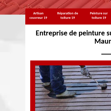
Artisan
Réparation de
Peinture sur
couvreur 19
toiture 19
toiture 19
Entreprise de peinture su
Maum