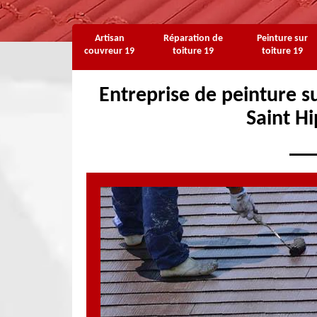
Artisan
Réparation de
Peinture sur
couvreur 19
toiture 19
toiture 19
Entreprise de peinture su
Saint H